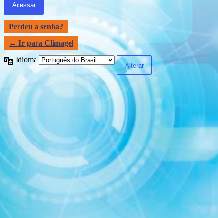
Perdeu a senha?
← Ir para Climagel
Idioma