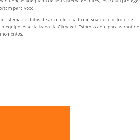
na manutenção adequada do seu sistema de dutos, você está proteg
ortam para você.
do sistema de dutos de ar condicionado em sua casa ou local de
 a equipe especializada da Climagel. Estamos aqui para garantir 
s momentos.