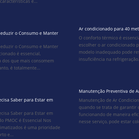
racterísticas e...
Ar condicionado para 40 met
Reduzir o Consumo e Manter
O conforto térmico é essenci
escolher o ar condicionado p
Reduzir o Consumo e Manter
modelo inadequado pode res
ionado é essencial,
insuficiência na refrigeração
m dos que mais consomem
to, é totalmente...
Manutenção Preventiva de A
cisa Saber para Estar em
Manutenção de Ar Condicion
quando se trata de garantir 
cisa Saber para Estar em
funcionando de maneira efici
do PMOC é Essencial Nos
nesse serviço, pode estar c
limatizados é uma prioridade
to e...