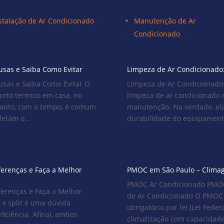
stalação de Ar Condicionado
Manutenção de Ar
Condicionado
usas e Saiba Como Evitar
Limpeza de Ar Condicionado:
usas e Saiba Como Evitar O
Limpeza de Ar Condicionado:
forto térmico em casa, no
limpeza de ar condicionado 
tanto, com o tempo, é comum
manutenção. Na verdade, el
etam o...
durabilidade do equipamento
iferenças e Faça a Melhor
PMOC em São Paulo – Climag
PMOC Ar Condicionado PMOC:
iferenças e Faça a Melhor
de Ar Condicionado O PMOC 
 x split é uma dúvida
obrigatório por lei (Lei Fede
iciência. Afinal, ambos
climatização com capacidade