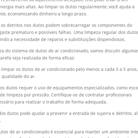
ergia mais altas. Ao limpar os dutos regularmente, você ajuda a
nte, economizando dinheiro a longo prazo.
e os detritos nos dutos podem sobrecarregar os componentes do
gaste prematuro e possíveis falhas. Uma limpeza regular dos duto
zindo a necessidade de reparos e substituições dispendiosos.
a do sistema de dutos de ar condicionado, vamos discutir alguma
arefa seja realizada de forma eficaz:
impar os dutos de ar condicionado pelo menos a cada 3 a 5 anos,
 qualidade do ar.
os dutos requer o uso de equipamentos especializados, como esco
de limpeza por pressão. Certifique-se de contratar profissionais
sário para realizar o trabalho de forma adequada.
os dutos pode ajudar a prevenir a entrada de sujeira e detritos, a
.
utos de ar condicionado é essencial para manter um ambiente int