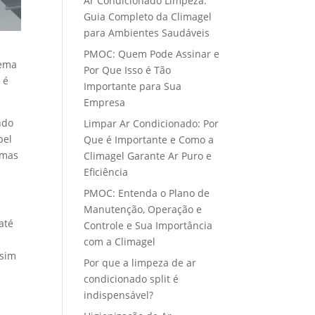
Ar Condicionado Limpeza:
Guia Completo da Climagel
para Ambientes Saudáveis
PMOC: Quem Pode Assinar e
tema
Por Que Isso é Tão
 é
Importante para Sua
Empresa
ndo
Limpar Ar Condicionado: Por
pel
Que é Importante e Como a
emas
Climagel Garante Ar Puro e
Eficiência
PMOC: Entenda o Plano de
Manutenção, Operação e
até
Controle e Sua Importância
com a Climagel
ssim
Por que a limpeza de ar
condicionado split é
indispensável?