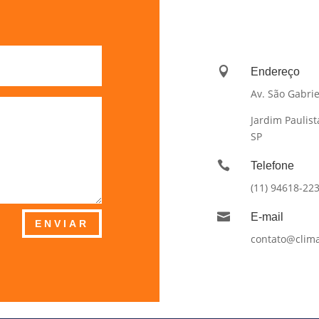

Endereço
Av. São Gabrie
Jardim Paulist
SP

Telefone
(11) 94618-22

E-mail
ENVIAR
contato@clima