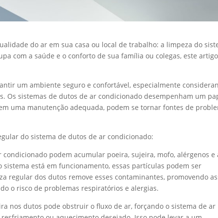
ualidade do ar em sua casa ou local de trabalho: a limpeza do sis
pa com a saúde e o conforto de sua família ou colegas, este artigo
arantir um ambiente seguro e confortável, especialmente considera
s. Os sistemas de dutos de ar condicionado desempenham um pa
as sem uma manutenção adequada, podem se tornar fontes de probl
egular do sistema de dutos de ar condicionado:
 condicionado podem acumular poeira, sujeira, mofo, alérgenos e 
 sistema está em funcionamento, essas partículas podem ser
peza regular dos dutos remove esses contaminantes, promovendo a
o o risco de problemas respiratórios e alergias.
a nos dutos pode obstruir o fluxo de ar, forçando o sistema de ar
o resfriamento ou aquecimento desejado. Isso pode levar a um