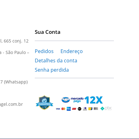
Sua Conta
l, 665 conj. 12
Pedidos
Endereço
a - São Paulo –
Detalhes da conta
Senha perdida
37 (Whatsapp)
gel.com.br