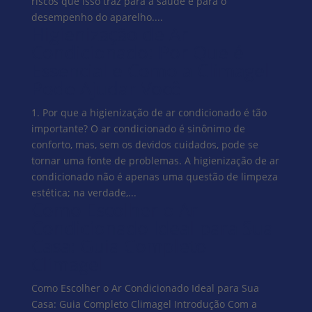
riscos que isso traz para a saúde e para o
desempenho do aparelho....
Higienização de Ar
Condicionado: Por Que é
Essencial e Como a Climagel
Pode Ajudar Você
1. Por que a higienização de ar condicionado é tão
importante? O ar condicionado é sinônimo de
conforto, mas, sem os devidos cuidados, pode se
tornar uma fonte de problemas. A higienização de ar
condicionado não é apenas uma questão de limpeza
estética; na verdade,...
Como Escolher o Ar
Condicionado Ideal para Sua
Casa: Guia Completo
Climagel
Como Escolher o Ar Condicionado Ideal para Sua
Casa: Guia Completo Climagel Introdução Com a