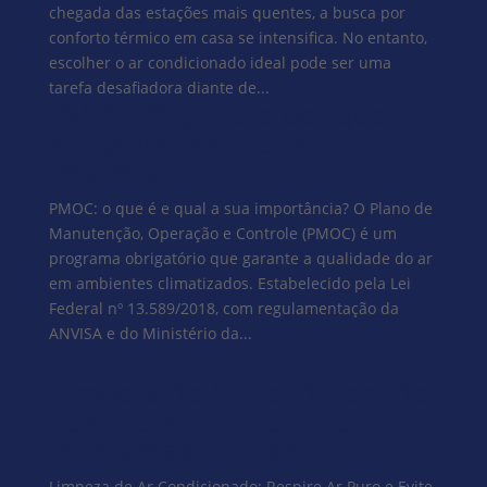
chegada das estações mais quentes, a busca por
conforto térmico em casa se intensifica. No entanto,
escolher o ar condicionado ideal pode ser uma
tarefa desafiadora diante de...
PMOC: O que é e por que
sua empresa precisa
implantar
PMOC: o que é e qual a sua importância? O Plano de
Manutenção, Operação e Controle (PMOC) é um
programa obrigatório que garante a qualidade do ar
em ambientes climatizados. Estabelecido pela Lei
Federal nº 13.589/2018, com regulamentação da
ANVISA e do Ministério da...
Limpeza de Ar Condicionado:
Respire Ar Puro e Evite
Problemas Ocultos
Limpeza de Ar Condicionado: Respire Ar Puro e Evite