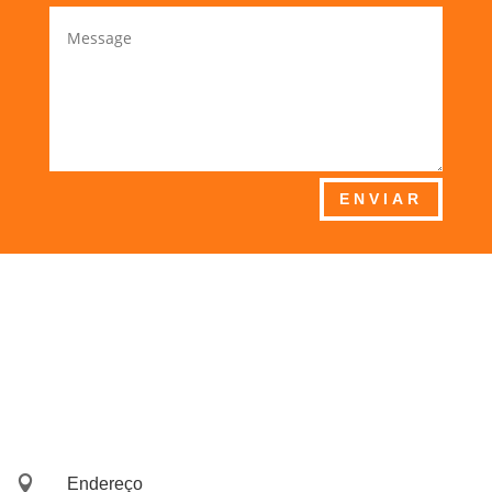
ENVIAR

Endereço