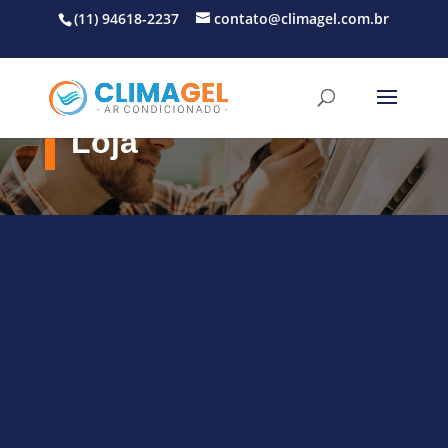
(11) 94618-2237
contato@climagel.com.br
Loja
Facilitamos o pagamento de
seu orçamento
Em até 12X
no cartão via Mercado Pago