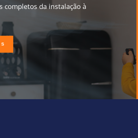
s completos da instalação à
OS
ção sem compromisso