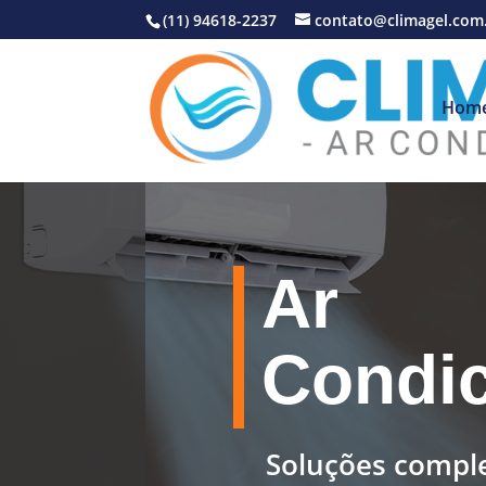
(11) 94618-2237
contato@climagel.com
Hom
Ar
Condi
Soluções comple