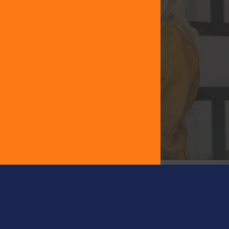
Técnicos altamente
capacitados
Manutenção
Preventiva ou
Corretiva
Laudo PMOC
Plano de manutenção,
operação e controle
COTAÇÃO