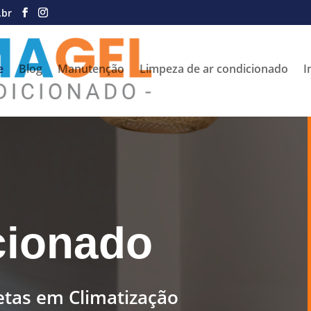
.br
e
Blog
Manutenção
Limpeza de ar condicionado
I
cionado
tas em Climatização