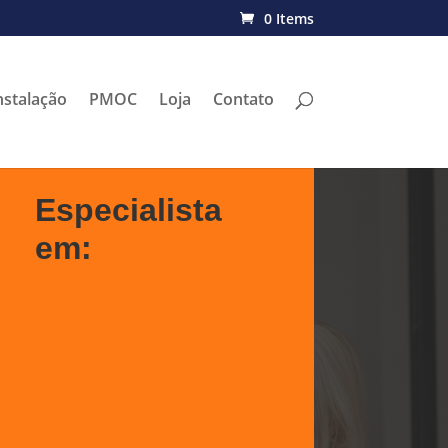
0 Items
nstalação
PMOC
Loja
Contato
Especialista
em:
Instalação
Planejamento e
Elaboração
Limpeza