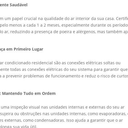
iente Saudável
 um papel crucial na qualidade do ar interior da sua casa. Certif
e, pelo menos a cada 1 a 2 meses, especialmente durante os período
 do ar, reduzindo a presença de poeira e alérgenos, mas também a
ança em Primeiro Lugar
 condicionado residencial são as conexões elétricas soltas ou
rmente todas as conexões elétricas do seu sistema para garantir que
a a prevenir problemas de funcionamento e reduz o risco de curto
as: Mantendo Tudo em Ordem
ar uma inspeção visual nas unidades internas e externas do seu ar
 sujeira ou obstruções nas unidades internas, como evaporadoras, 
es externas, como condensadoras. Isso ajuda a garantir que o ar
longa sua vida útil.