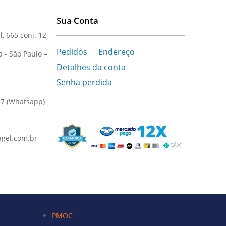
Sua Conta
l, 665 conj. 12
Pedidos
Endereço
a - São Paulo –
Detalhes da conta
Senha perdida
37 (Whatsapp)
gel.com.br
PMOC