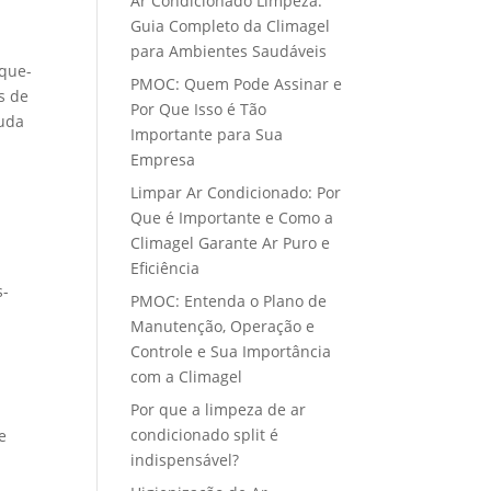
Ar Condicionado Limpeza:
Guia Completo da Climagel
para Ambientes Saudáveis
ique-
PMOC: Quem Pode Assinar e
s de
Por Que Isso é Tão
juda
Importante para Sua
Empresa
Limpar Ar Condicionado: Por
Que é Importante e Como a
Climagel Garante Ar Puro e
Eficiência
s-
PMOC: Entenda o Plano de
Manutenção, Operação e
Controle e Sua Importância
com a Climagel
Por que a limpeza de ar
condicionado split é
e
indispensável?