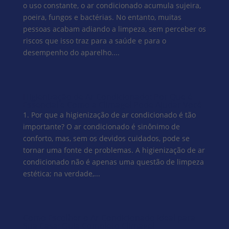
o uso constante, o ar condicionado acumula sujeira,
poeira, fungos e bactérias. No entanto, muitas
pessoas acabam adiando a limpeza, sem perceber os
riscos que isso traz para a saúde e para o
desempenho do aparelho....
Higienização de Ar Condicionado: Por Que é
Essencial e Como a Climagel Pode Ajudar Você
1. Por que a higienização de ar condicionado é tão
importante? O ar condicionado é sinônimo de
conforto, mas, sem os devidos cuidados, pode se
tornar uma fonte de problemas. A higienização de ar
condicionado não é apenas uma questão de limpeza
estética; na verdade,...
Como Escolher o Ar Condicionado Ideal para
Sua Casa: Guia Completo Climagel