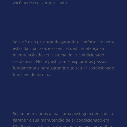
você pode realizar por conta...
Mantendo o Conforto da sua Casa: Guia
Completo de Manutenção de Ar Condicionado
Residencial
Se você está procurando garantir o conforto e o bem-
estar da sua casa, é essencial dedicar atenção à
manutenção do seu sistema de ar condicionado
residencial. Neste post, vamos explorar os passos
fundamentais para garantir que seu ar condicionado
funcione de forma...
Guia Completo de Manutenção de Ar
Condicionado em São Paulo: Mantenha-se
Confortável o Ano Todo
Sejam bem-vindos a mais uma postagem dedicada a
garantir o sua manutenção de ar condicionado em
São Paulo. Neste guia abrangente, vamos mergulhar