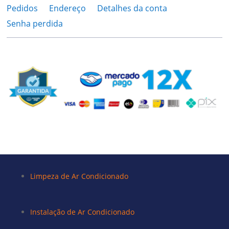
Pedidos
Endereço
Detalhes da conta
Senha perdida
Limpeza de Ar Condicionado
Instalação de Ar Condicionado