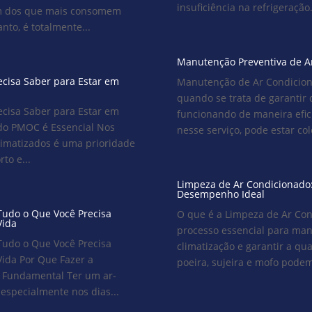
insuficiência na refrigeração
m dos que mais consomem
to, é totalmente...
Manutenção Preventiva de A
cisa Saber para Estar em
Manutenção de Ar Condicion
quando se trata de garantir 
cisa Saber para Estar em
funcionando de maneira efici
do PMOC é Essencial Nos
nesse serviço, pode estar c
limatizados é uma prioridade
to e...
Limpeza de Ar Condicionado
Desempenho Ideal
Tudo o Que Você Precisa
O que é a Limpeza de Ar Con
Vida
processo essencial para man
Tudo o Que Você Precisa
climatização e garantir a qu
Vida Por Que Fazer a
poeira, sujeira e mofo podem
 Fundamental Ter um ar-
especialmente nos dias...