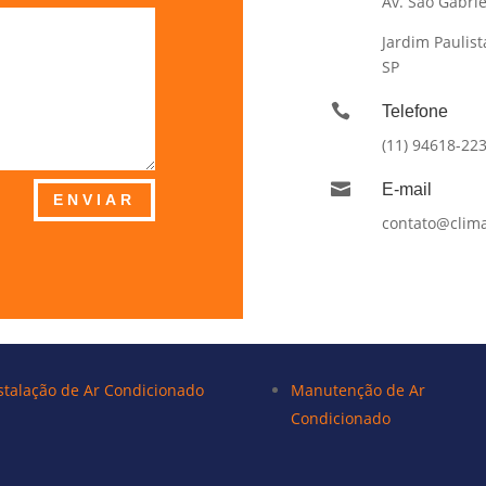
Av. São Gabrie
Jardim Paulist
SP

Telefone
(11) 94618-22

E-mail
ENVIAR
contato@clima
stalação de Ar Condicionado
Manutenção de Ar
Condicionado