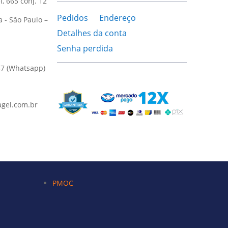
l, 665 conj. 12
Pedidos
Endereço
a - São Paulo –
Detalhes da conta
Senha perdida
37 (Whatsapp)
gel.com.br
PMOC