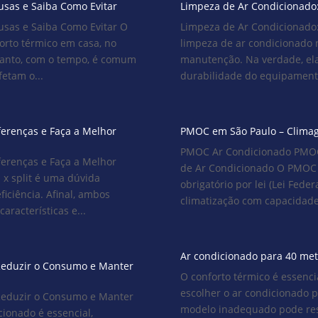
usas e Saiba Como Evitar
Limpeza de Ar Condicionado:
usas e Saiba Como Evitar O
Limpeza de Ar Condicionado:
forto térmico em casa, no
limpeza de ar condicionado 
tanto, com o tempo, é comum
manutenção. Na verdade, el
etam o...
durabilidade do equipamento
iferenças e Faça a Melhor
PMOC em São Paulo – Climag
PMOC Ar Condicionado PMOC:
iferenças e Faça a Melhor
de Ar Condicionado O PMOC 
 x split é uma dúvida
obrigatório por lei (Lei Fede
iciência. Afinal, ambos
climatização com capacidade
racterísticas e...
Ar condicionado para 40 met
Reduzir o Consumo e Manter
O conforto térmico é essenci
escolher o ar condicionado p
Reduzir o Consumo e Manter
modelo inadequado pode res
ionado é essencial,