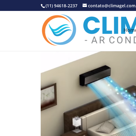
(11) 94618-2237
contato@climagel.com
Hom