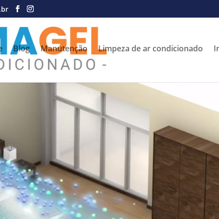
.br
e
Blog
Manutenção
Limpeza de ar condicionado
I